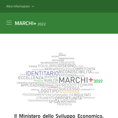
Salta
Altre Informazioni
al
contenuto
MARCHI+
principale
2022
Il Ministero dello Sviluppo Economico,