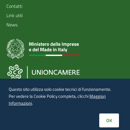
Contatti
2
Link utili
News
Questo sito utilizza solo cookie tecnici di funzionamento.
Per vedere la Cookie Policy completa, clicchi
Maggiori
Il comunicato relativo al Bando Marchi+2022 è stato
Informazioni
.
pubblicato nella
Gazzetta Ufficiale - Serie Generale - n. 182
del 5 agosto 2022
OK
Privacy
-
Note Legali
-
Cookie Policy